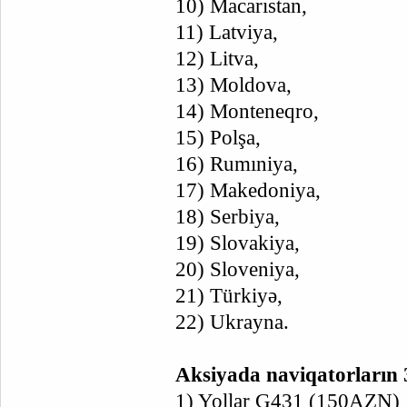
10) Macarıstan,
11) Latviya,
12) Litva,
13) Moldova,
14) Monteneqro,
15) Polşa,
16) Rumıniya,
17) Makedoniya,
18) Serbiya,
19) Slovakiya,
20) Sloveniya,
21) Türkiyə,
22) Ukrayna.
Aksiyada naviqatorların 3
1) Yollar G431 (150AZN)