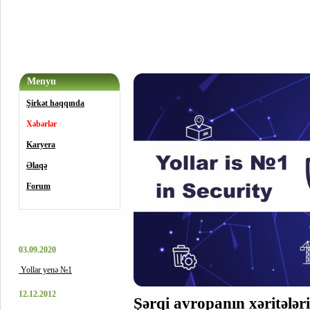
Menyu
Şirkət haqqında
Xəbərlər
Karyera
Əlaqə
Forum
03.09.2020
Yollar yenə №1
12.12.2012
Şərqi avropanın xəritələr