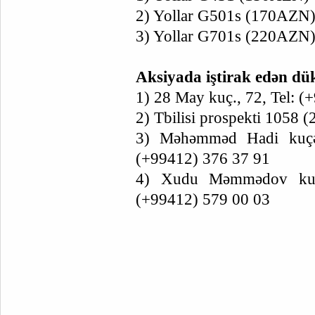
2) Yollar G501s (170AZN
3) Yollar G701s (220AZN
Aksiyada iştirak edən dük
1) 28 May kuç., 72, Tel: 
2) Tbilisi prospekti 1058 
3) Məhəmməd Hadi kuçəsi
(+99412) 376 37 91
4) Xudu Məmmədov kuçəs
(+99412) 579 00 03