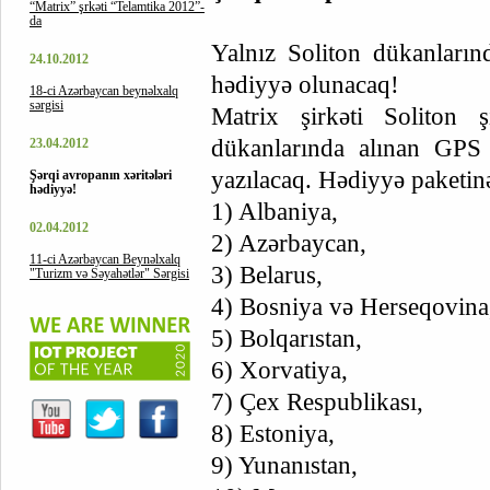
“Matrix” şrkəti “Telamtika 2012”-
da
Yalnız Soliton dükanların
24.10.2012
hədiyyə olunacaq!
18-ci Azərbaycan beynəlxalq
sərgisi
Matrix şirkəti Soliton ş
dükanlarında alınan GPS 
23.04.2012
yazılacaq. Hədiyyə paketinə
Şərqi avropanın xəritələri
hədiyyə!
1) Albaniya,
02.04.2012
2) Azərbaycan,
11-ci Azərbaycan Beynəlxalq
3) Belarus,
"Turizm və Səyahətlər" Sərgisi
4) Bosniya və Herseqovina
5) Bolqarıstan,
6) Xorvatiya,
7) Çex Respublikası,
8) Estoniya,
9) Yunanıstan,